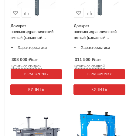
Домкрат
Домкрат
пневмогидравлический
пневмогидравлический
ямный (канавный
ямный (канавный
подъемник), 15 т N5015T
подъемник грузовой) 15т
Характеристики
Характеристики
N501T
308 000
₽
/шт
311 500
₽
/шт
Купить со скидкой
Купить со скидкой
В РАССРОЧКУ
В РАССРОЧКУ
КУПИТЬ
КУПИТЬ