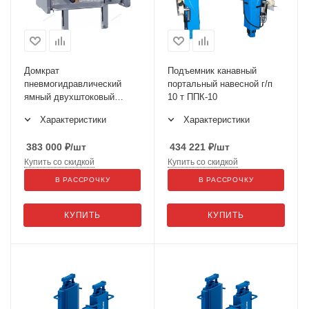
Домкрат
Подъемник канавный
пневмогидравлический
портальный навесной г/п
ямный двухштоковый
10 т ППК-10
(канавный подъемник), 20 т
Характеристики
Характеристики
N502T
383 000
₽
/шт
434 221
₽
/шт
Купить со скидкой
Купить со скидкой
В РАССРОЧКУ
В РАССРОЧКУ
КУПИТЬ
КУПИТЬ