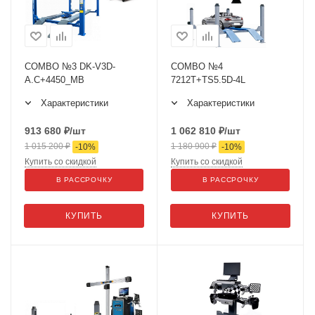
COMBO №3 DK-V3D-
COMBO №4
A.C+4450_MB
7212T+TS5.5D-4L
Характеристики
Характеристики
913 680
₽
/шт
1 062 810
₽
/шт
1 015 200
₽
1 180 900
₽
-
10
%
-
10
%
Купить со скидкой
Купить со скидкой
В РАССРОЧКУ
В РАССРОЧКУ
КУПИТЬ
КУПИТЬ