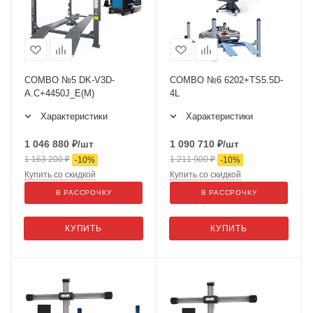
COMBO №5 DK-V3D-
COMBO №6 6202+TS5.5D-
A.C+4450J_E(M)
4L
Характеристики
Характеристики
1 046 880
₽
/шт
1 090 710
₽
/шт
1 163 200
₽
1 211 900
₽
-
10
%
-
10
%
Купить со скидкой
Купить со скидкой
В РАССРОЧКУ
В РАССРОЧКУ
КУПИТЬ
КУПИТЬ