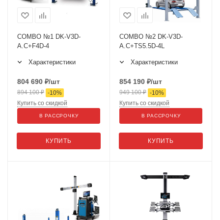
COMBO №1 DK-V3D-
COMBO №2 DK-V3D-
A.C+F4D-4
A.C+TS5.5D-4L
Характеристики
Характеристики
804 690
₽
/шт
854 190
₽
/шт
894 100
₽
949 100
₽
-
10
%
-
10
%
Купить со скидкой
Купить со скидкой
В РАССРОЧКУ
В РАССРОЧКУ
КУПИТЬ
КУПИТЬ