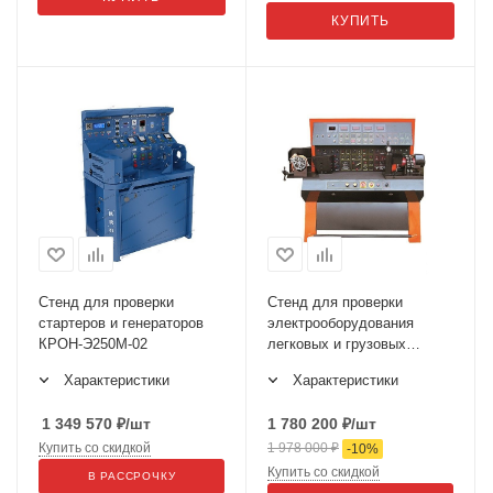
КУПИТЬ
Стенд для проверки
Стенд для проверки
стартеров и генераторов
электрооборудования
КРОН-Э250М-02
легковых и грузовых
автомобилей
Характеристики
Характеристики
BANCOPROVA D TRUCK
EVO
1 349 570
₽
/шт
1 780 200
₽
/шт
Купить со скидкой
1 978 000
₽
-
10
%
Купить со скидкой
В РАССРОЧКУ