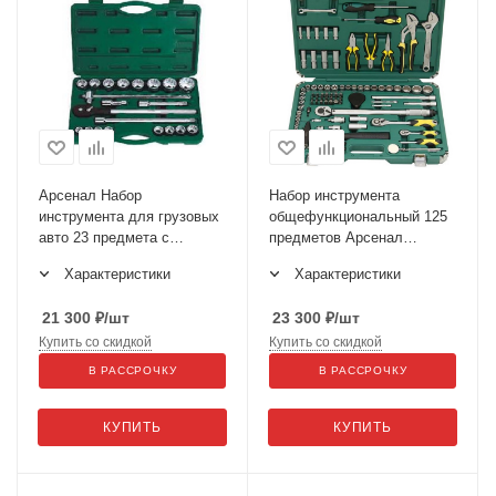
Арсенал Набор
Набор инструмента
инструмента для грузовых
общефункциональный 125
авто 23 предмета с
предметов Арсенал
дюймовыми размерами AA-
Механик АА-С1412Р125
Характеристики
Характеристики
C341T23 3/4"
21 300
₽
/шт
23 300
₽
/шт
Купить со скидкой
Купить со скидкой
В РАССРОЧКУ
В РАССРОЧКУ
КУПИТЬ
КУПИТЬ