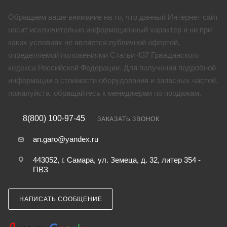
Обращаем ваше внимание на то, что данный Интернет сайт
носит исключительно информационный характер и ни при
каких условиях не является публичной офертой,
определяемой положениями Статьи 437 Гражданского
кодекса Российской Федерации. Для получения подробной
информации о стоимости оборудования и запасных частей,
пожалуйста, обращайтесь к менеджерам по продажам.
8(800) 100-97-45
ЗАКАЗАТЬ ЗВОНОК
an.garo@yandex.ru
443052, г. Самара, ул. Земеца, д. 32, литер 354 -
ПВЗ
НАПИСАТЬ СООБЩЕНИЕ