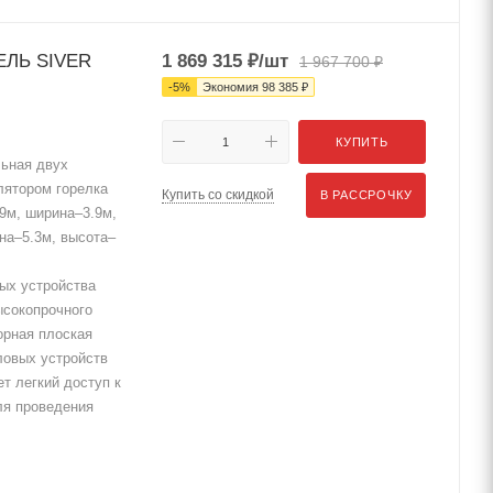
ЕЛЬ SIVER
1 869 315
₽
/шт
1 967 700
₽
-
5
%
Экономия
98 385
₽
КУПИТЬ
ьная двух
лятором горелка
Купить со скидкой
В РАССРОЧКУ
.9м, ширина–3.9м,
на–5.3м, высота–
ых устройства
ысокопрочного
орная плоская
ловых устройств
т легкий доступ к
ля проведения