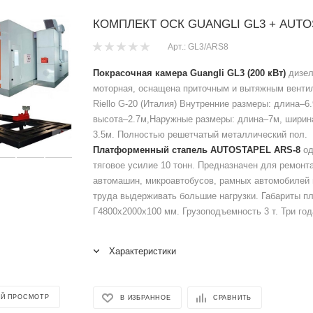
КОМПЛЕКТ ОСК GUANGLI GL3 + AUTO
Арт.: GL3/ARS8
Покрасочная камера Guangli GL3 (200 кВт)
дизел
моторная, оснащена приточным и вытяжным венти
Riello G-20 (Италия) Внутренние размеры: длина–6
высота–2.7м,Наружные размеры: длина–7м, ширин
3.5м. Полностью решетчатый металлический пол.
Платформенный стапель AUTOSTAPEL ARS-8
од
тяговое усилие 10 тонн. Предназначен для ремонт
автомашин, микроавтобусов, рамных автомобилей 
труда выдерживать большие нагрузки. Габариты 
Г4800x2000х100 мм. Грузоподъемность 3 т. Три год
Характеристики
Й ПРОСМОТР
В ИЗБРАННОЕ
СРАВНИТЬ