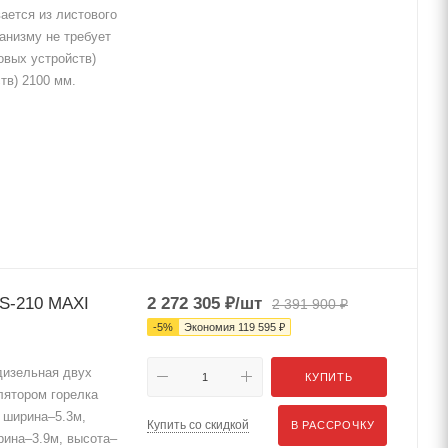
ается из листового
анизму не требует
овых устройств)
тв) 2100 мм.
S-210 MAXI
2 272 305
₽
/шт
2 391 900
₽
-
5
%
Экономия
119 595
₽
изельная двух
КУПИТЬ
лятором горелка
, ширина–5.3м,
Купить со скидкой
В РАССРОЧКУ
рина–3.9м, высота–