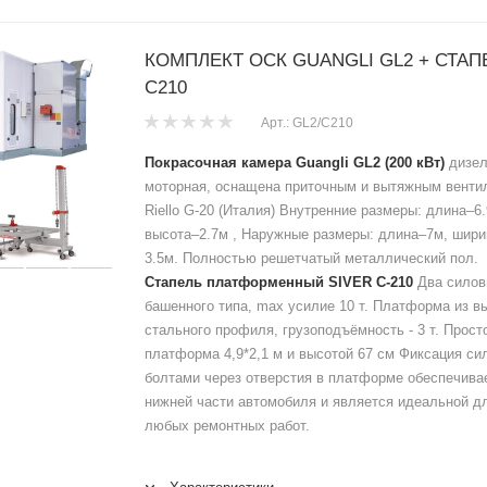
КОМПЛЕКТ ОСК GUANGLI GL2 + СТАП
C210
Арт.: GL2/C210
Покрасочная камера Guangli GL2 (200 кВт)
дизел
моторная, оснащена приточным и вытяжным венти
Riello G-20 (Италия) Внутренние размеры: длина–6
высота–2.7м , Наружные размеры: длина–7м, шири
3.5м. Полностью решетчатый металлический пол.
Cтапель платформенный SIVER С-210
Два силов
башенного типа, max усилие 10 т. Платформа из в
стального профиля, грузоподъёмность - 3 т. Прост
платформа 4,9*2,1 м и высотой 67 см Фиксация си
болтами через отверстия в платформе обеспечивае
нижней части автомобиля и является идеальной д
любых ремонтных работ.