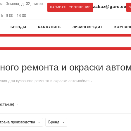
ул. Земеца, д. 32, литер
zakaz@garo.cc
НАПИСАТЬ СООБЩЕНИЕ
т: 9:00 - 18:00
БРЕНДЫ
КАК КУПИТЬ
ЛИЗИНГ/КРЕДИТ
КОМПАН
ного ремонта и окраски авто
ния для кузовного ремонта и окраски автомобиля
астание)
трана производства
Бренд