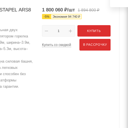
STAPEL ARS8
1 800 060
₽
/шт
1 894 800
₽
-
5
%
Экономия
94 740
₽
ьная двух
КУПИТЬ
лятором горелка
.9м, ширина–3.9м,
Купить со скидкой
В РАССРОЧКУ
а–5.3м, высота–
на силовая башня,
а легковых
и способен без
платформы
а гарантии.