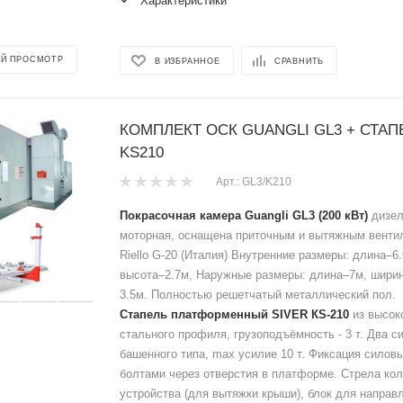
Характеристики
Й ПРОСМОТР
В ИЗБРАННОЕ
СРАВНИТЬ
КОМПЛЕКТ ОСК GUANGLI GL3 + СТАП
KS210
Арт.: GL3/K210
Покрасочная камера Guangli GL3 (200 кВт)
дизел
моторная, оснащена приточным и вытяжным венти
Riello G-20 (Италия) Внутренние размеры: длина–6
высота–2.7м, Наружные размеры: длина–7м, ширин
3.5м. Полностью решетчатый металлический пол.
Cтапель платформенный SIVER КS-210
из высок
стального профиля, грузоподъёмность - 3 т. Два с
башенного типа, max усилие 10 т. Фиксация силов
болтами через отверстия в платформе. Стрела ко
устройства (для вытяжки крыши), блок для направ