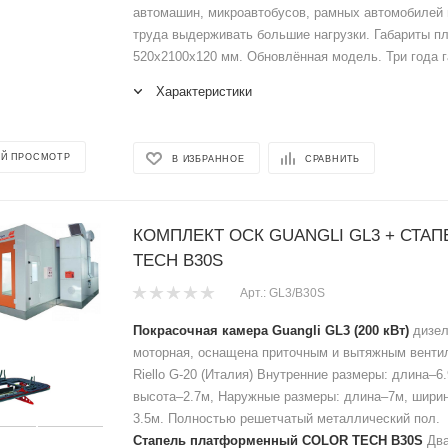
автомашин, микроавтобусов, рамных автомобилей 
труда выдерживать большие нагрузки. Габариты 
520х2100х120 мм. Обновлённая модель. Три года г
Характеристики
Й ПРОСМОТР
В ИЗБРАННОЕ
СРАВНИТЬ
КОМПЛЕКТ ОСК GUANGLI GL3 + СТА
TECH B30S
Арт.: GL3/B30S
Покрасочная камера Guangli GL3 (200 кВт)
дизел
моторная, оснащена приточным и вытяжным венти
Riello G-20 (Италия) Внутренние размеры: длина–6
высота–2.7м, Наружные размеры: длина–7м, ширин
3.5м. Полностью решетчатый металлический пол.
Стапель платформенный COLOR TECH B30S
Два