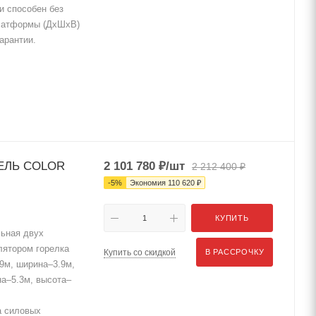
и способен без
платформы (ДхШхВ)
арантии.
ПЕЛЬ COLOR
2 101 780
₽
/шт
2 212 400
₽
-
5
%
Экономия
110 620
₽
КУПИТЬ
ьная двух
лятором горелка
Купить со скидкой
В РАССРОЧКУ
.9м, ширина–3.9м,
а–5.3м, высота–
 силовых