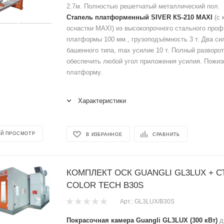
2.7м. Полностью решетчатый металлический пол.
Cтапель платформенный SIVER КS-210 MAXI
(с 
оснастки MAXI) из высокопрочного стального про
платформы 100 мм., грузоподъёмность 3 т. Два си
башенного типа, max усилие 10 т. Полный разворот
обеспечить любой угол приложения усилия. Пожиз
платформу.
Характеристики
Й ПРОСМОТР
В ИЗБРАННОЕ
СРАВНИТЬ
КОМПЛЕКТ ОСК GUANGLI GL3LUX + С
COLOR TECH B30S
Арт.: GL3LUX/B30S
Покрасочная камера Guangli GL3LUX (300 кВт)
д