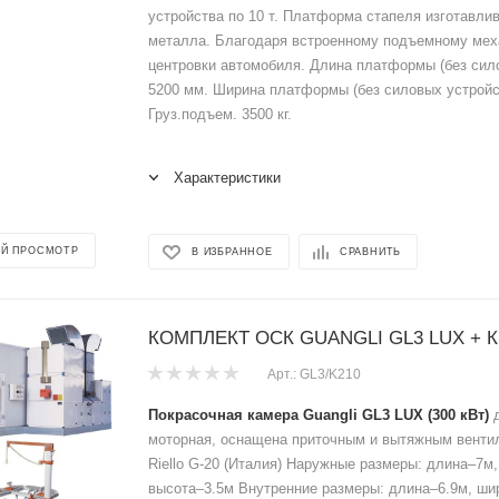
устройства по 10 т. Платформа стапеля изготавлив
металла. Благодаря встроенному подъемному мех
центровки автомобиля. Длина платформы (без сил
5200 мм. Ширина платформы (без силовых устройс
Груз.подъем. 3500 кг.
Характеристики
Й ПРОСМОТР
В ИЗБРАННОЕ
СРАВНИТЬ
КОМПЛЕКТ ОСК GUANGLI GL3 LUX + К
Арт.: GL3/K210
Покрасочная камера Guangli GL3 LUX (300 кВт)
д
моторная, оснащена приточным и вытяжным венти
Riello G-20 (Италия) Наружные размеры: длина–7м
высота–3.5м Внутренние размеры: длина–6.9м, ши