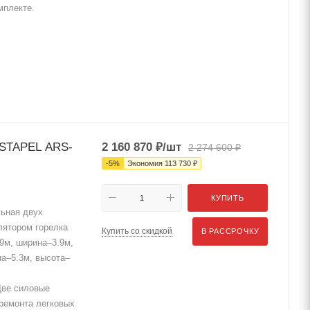
мплекте.
STAPEL ARS-
2 160 870
₽
/шт
2 274 600
₽
-
5
%
Экономия
113 730
₽
КУПИТЬ
ьная двух
лятором горелка
Купить со скидкой
В РАССРОЧКУ
.9м, ширина–3.9м,
а–5.3м, высота–
ве силовые
 ремонта легковых