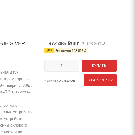
ЕЛЬ SIVER
1 972 485
₽
/шт
2 076 300
₽
-
5
%
Экономия
103 815
₽
КУПИТЬ
ьная двух
лятором горелка
Купить со скидкой
В РАССРОЧКУ
.9м, ширина–3.9м,
а–5.3м, высота–
опрочного
иловых устройства
ых устройств
лонны силового
ления усилия