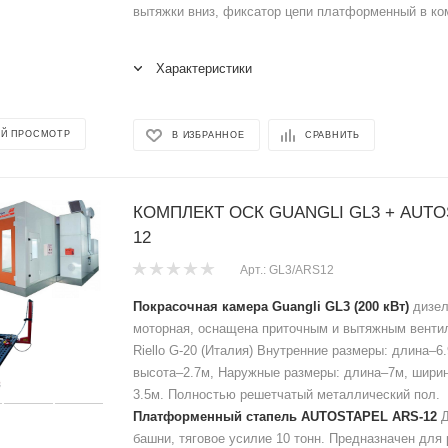
вытяжки вниз, фиксатор цепи платформенный в ко
Характеристики
Й ПРОСМОТР
В ИЗБРАННОЕ
СРАВНИТЬ
КОМПЛЕКТ ОСК GUANGLI GL3 + AUTO
12
Арт.: GL3/ARS12
Покрасочная камера Guangli GL3 (200 кВт)
дизел
моторная, оснащена приточным и вытяжным венти
Riello G-20 (Италия) Внутренние размеры: длина–6
высота–2.7м, Наружные размеры: длина–7м, ширин
3.5м. Полностью решетчатый металлический пол.
Платформенный стапель AUTOSTAPEL ARS-12
Д
башни, тяговое усилие 10 тонн. Предназначен для