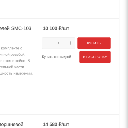
телей SMC-103
10 100
₽
/шт
КУПИТЬ
 комплекте с
ичной резьбой.
Купить со скидкой
В РАССРОЧКУ
яется в кейсе. В
тельной части
шность измерений.
-поршневой
14 580
₽
/шт