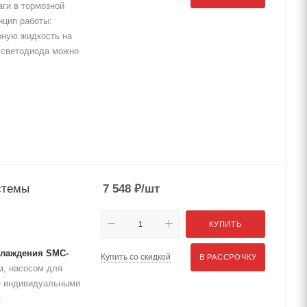
аги в тормозной
нцип работы:
зную жидкость на
т светодиода можно
стемы
7 548
₽
/шт
КУПИТЬ
хлаждения SMC-
Купить со скидкой
В РАССРОЧКУ
м, насосом для
же индивидуальными
.