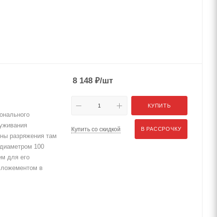
8 148
₽
/шт
КУПИТЬ
онального
луживания
Купить со скидкой
В РАССРОЧКУ
ины разряжения там
 диаметром 100
м для его
 ложементом в