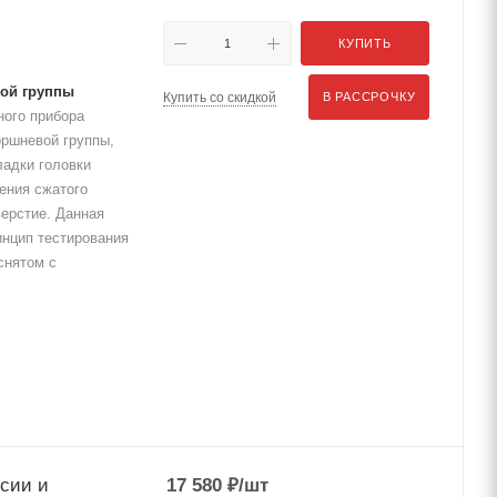
КУПИТЬ
ой группы
Купить со скидкой
В РАССРОЧКУ
ого прибора
оршневой группы,
ладки головки
ления сжатого
верстие. Данная
инцип тестирования
снятом с
ссии и
17 580
₽
/шт