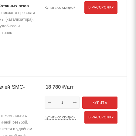
ботанных газов
Купить со скидкой
В РАССРОЧКУ
ы можете провести
ы (катализатора).
удобного и
 точек.
телей SMC-
18 780
₽
/шт
КУПИТЬ
в комплекте с
Купить со скидкой
В РАССРОЧКУ
ичной резьбой.
ляется в удобном
я автомобилей