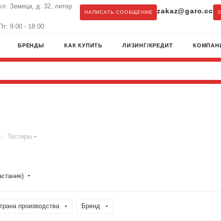
ул. Земеца, д. 32, литер
zakaz@garo.cc
НАПИСАТЬ СООБЩЕНИЕ
т: 9:00 - 18:00
БРЕНДЫ
КАК КУПИТЬ
ЛИЗИНГ/КРЕДИТ
КОМПАН
—
Тестеры
астание)
трана производства
Бренд