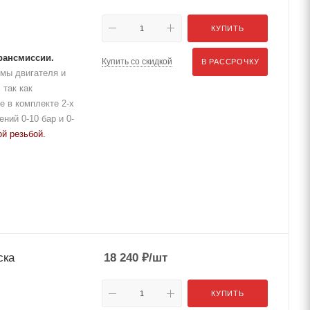
КУПИТЬ
трансмиссии.
Купить со скидкой
В РАССРОЧКУ
емы двигателя и
 так как
 в комплекте 2-х
ний 0-10 бар и 0-
ой резьбой.
ска
18 240
₽
/шт
КУПИТЬ