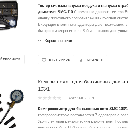
Тестер системы впуска воздуха и выпуска отра
двигателя SMC-110
С помощью данного тестера В
оценку проходного сопротивлениявыпускной систем
Входящие в комплект адаптеры дают возможность
быстрого измерения в любой из четырех доступных
Характеристики
Й ПРОСМОТР
В ИЗБРАННОЕ
СРАВНИТЬ
Компрессометр для бензиновых двига
103/1
Арт.: SMC-103/1
Компрессометр для бензиновых авто SMC-103/1
компрессометром поставляется 7 адаптеров с разл
Укомплектован механическим манометром. Постав
чемодане-кейсе. Набор разработан специально дл