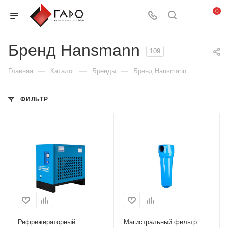
0
Бренд Hansmann
109
—
—
—
Главная
Каталог
Бренды
Бренд Hansmann
ФИЛЬТР
Рефрижераторный
Магистральный фильтр