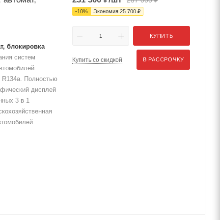
257 000
₽
-
10
%
Экономия
25 700
₽
КУПИТЬ
т, блокировка
ания систем
Купить со скидкой
В РАССРОЧКУ
автомобилей.
е R134а. Полностью
афический дисплей
нных 3 в 1
скохозяйственная
втомобилей.