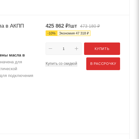
ла в АКПП
425 862
₽
/шт
473 180
₽
-
10
%
Экономия
47 318
₽
КУПИТЬ
ены масла в
значена для
Купить со скидкой
В РАССРОЧКУ
атической
 для подключения