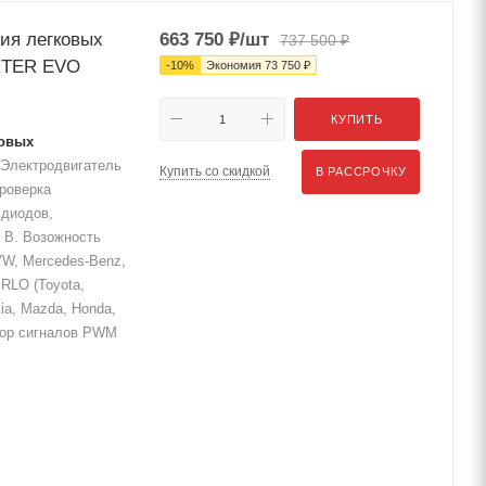
ия легковых
663 750
₽
/шт
737 500
₽
RTER EVO
-
10
%
Экономия
73 750
₽
КУПИТЬ
ковых
Электродвигатель
Купить со скидкой
В РАССРОЧКУ
роверка
 диодов,
4 В. Возожность
W, Mercedes-Benz,
, RLO (Toyota,
Kia, Mazda, Honda,
ратор сигналов PWM