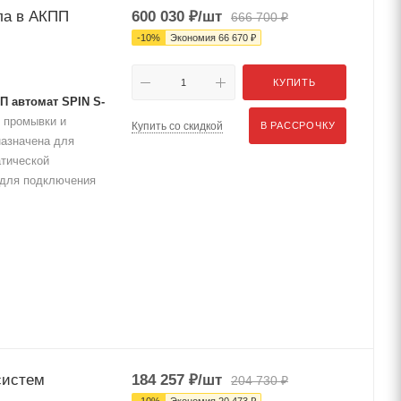
ла в АКПП
600 030
₽
/шт
666 700
₽
-
10
%
Экономия
66 670
₽
КУПИТЬ
П автомат SPIN S-
 промывки и
Купить со скидкой
В РАССРОЧКУ
назначена для
атической
 для подключения
систем
184 257
₽
/шт
204 730
₽
-
10
%
Экономия
20 473
₽