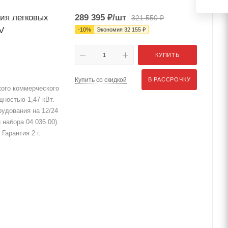
ия легковых
289 395
₽
/шт
321 550
₽
V
-
10
%
Экономия
32 155
₽
КУПИТЬ
Купить со скидкой
В РАССРОЧКУ
кого коммерческого
ностью 1,47 кВт.
рудования на 12/24
 набора 04.036.00).
Гарантия 2 г.