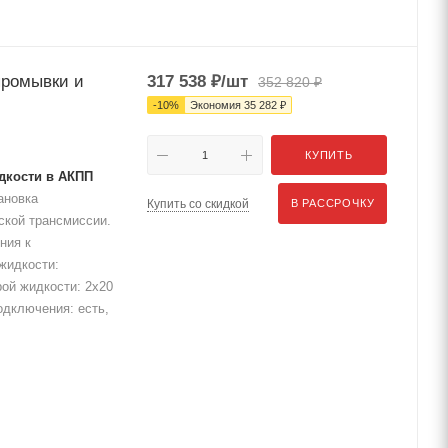
промывки и
317 538
₽
/шт
352 820
₽
-
10
%
Экономия
35 282
₽
КУПИТЬ
дкости в АКПП
ановка
Купить со скидкой
В РАССРОЧКУ
ской трансмиссии.
ния к
жидкости:
ой жидкости: 2х20
одключения: есть,