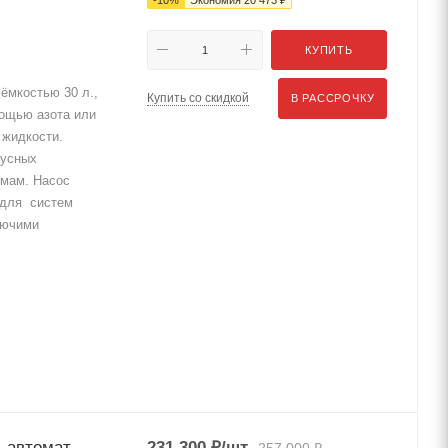
КУПИТЬ
ёмкостью 30 л.,
Купить со скидкой
В РАССРОЧКУ
ощью азота или
 жидкости.
нусных
емам. Насос
 для систем
рючими
 автомат,
231 300
₽
/шт