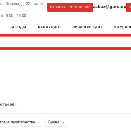
ул. Земеца, д. 32, литер
zakaz@garo.cc
НАПИСАТЬ СООБЩЕНИЕ
т: 9:00 - 18:00
БРЕНДЫ
КАК КУПИТЬ
ЛИЗИНГ/КРЕДИТ
КОМПАН
астание)
трана производства
Бренд