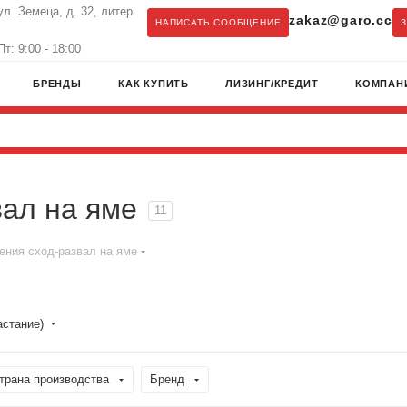
ул. Земеца, д. 32, литер
zakaz@garo.cc
НАПИСАТЬ СООБЩЕНИЕ
т: 9:00 - 18:00
БРЕНДЫ
КАК КУПИТЬ
ЛИЗИНГ/КРЕДИТ
КОМПАН
вал на яме
11
ения сход-развал на яме
астание)
трана производства
Бренд