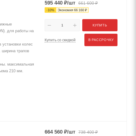
595 440
₽
/шт
661 600
₽
-
10
%
Экономия
66 160
₽
вижные
КУПИТЬ
N). для работы на
Купить со скидкой
В РАССРОЧКУ
 установки колес
. ширина трапов
нны. максимальная
ъема 210 мм.
664 560
₽
/шт
738 400
₽