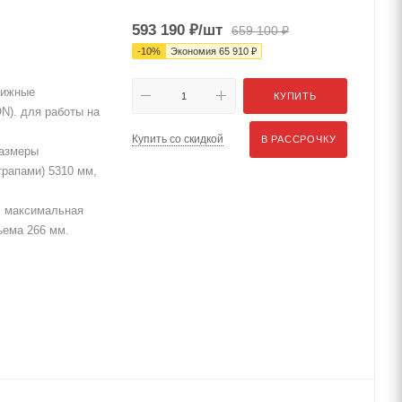
593 190
₽
/шт
659 100
₽
-
10
%
Экономия
65 910
₽
вижные
КУПИТЬ
N). для работы на
Купить со скидкой
В РАССРОЧКУ
Размеры
трапами) 5310 мм,
. максимальная
ъема 266 мм.