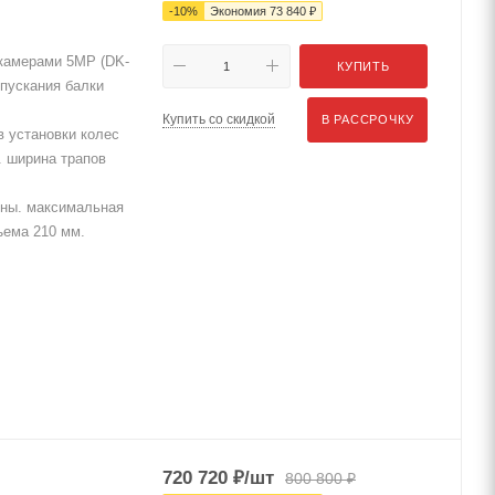
-
10
%
Экономия
73 840
₽
камерами 5MP (DK-
КУПИТЬ
пускания балки
Купить со скидкой
В РАССРОЧКУ
 установки колес
. ширина трапов
нны. максимальная
ъема 210 мм.
720 720
₽
/шт
800 800
₽