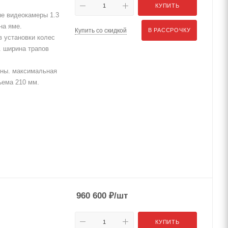
КУПИТЬ
ые видеокамеры 1.3
на яме.
Купить со скидкой
В РАССРОЧКУ
 установки колес
. ширина трапов
нны. максимальная
ъема 210 мм.
960 600
₽
/шт
КУПИТЬ