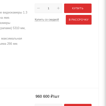
КУПИТЬ
ые видеокамеры 1.3
на яме.
Купить со скидкой
В РАССРОЧКУ
Размеры
трапами) 5310 мм,
. максимальная
ъема 266 мм.
960 600
₽
/шт