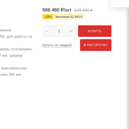
566 460
₽
/шт
629 400
₽
-
10
%
Экономия
62 940
₽
вижные
КУПИТЬ
N). для работы на
Купить со скидкой
В РАССРОЧКУ
азмеры платформы:
80 мм, ширина
. максимальная
ъема 266 мм.