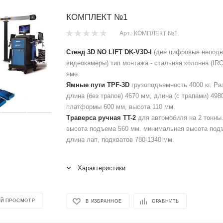
КОМПЛЕКТ №1
Арт.: КОМПЛЕКТ №1
Стенд 3D NO LIFT DK-V3D-I
(две цифровые непод
видеокамеры) тип монтажа - стальная колонна (IRO
яме.
Ямные пути TPF-3D
грузоподъемность 4000 кг. Р
длина (без трапов) 4670 мм, длина (с трапами) 49
платформы 600 мм, высота 110 мм.
Траверса ручная ТT-2
для автомобиля на 2 тонны
высота подъема 560 мм. минимальная высота под
длина лап, подхватов 780-1340 мм.
Характеристики
Й ПРОСМОТР
В ИЗБРАННОЕ
СРАВНИТЬ