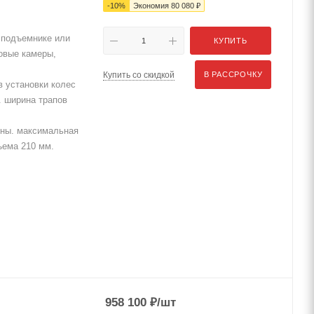
-
10
%
Экономия
80 080
₽
 подъемнике или
КУПИТЬ
ровые камеры,
Купить со скидкой
В РАССРОЧКУ
 установки колес
. ширина трапов
нны. максимальная
ъема 210 мм.
958 100
₽
/шт