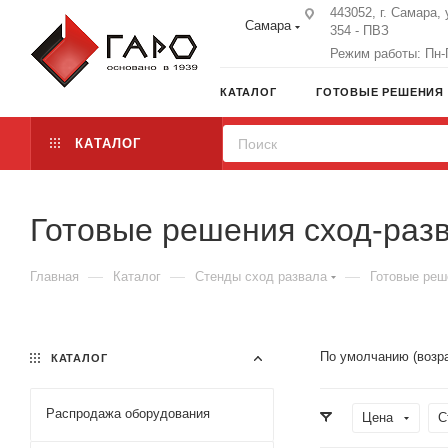
443052, г. Самара, 
Самара
354 - ПВЗ
Режим работы: Пн-П
КАТАЛОГ
ГОТОВЫЕ РЕШЕНИЯ
КАТАЛОГ
Готовые решения сход-раз
—
—
—
Главная
Каталог
Стенды сход развала
Готовые реш
По умолчанию (возр
КАТАЛОГ
Распродажа оборудования
Цена
С