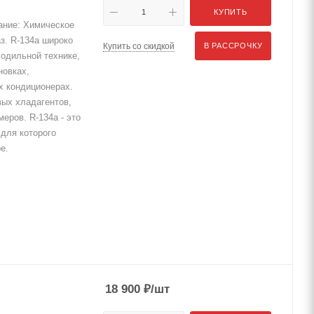
КУПИТЬ
ние: Химическое
з. R-134a широко
Купить со скидкой
В РАССРОЧКУ
лодильной технике,
овках,
х кондиционерах.
вых хладагентов,
еров. R-134a - это
 для которого
е.
18 900
₽
/шт