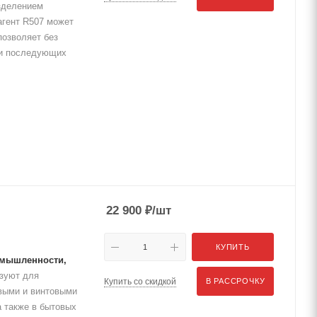
азделением
агент R507 может
 позволяет без
и и последующих
22 900
₽
/шт
КУПИТЬ
ромышленности,
ьзуют для
Купить со скидкой
В РАССРОЧКУ
выми и винтовыми
а также в бытовых