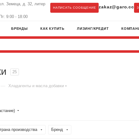
ул. Земеца, д. 32, литер
zakaz@garo.cc
НАПИСАТЬ СООБЩЕНИЕ
т: 9:00 - 18:00
БРЕНДЫ
КАК КУПИТЬ
ЛИЗИНГ/КРЕДИТ
КОМПАН
ки
25
—
Хладагенты и масла добавки
астание)
трана производства
Бренд