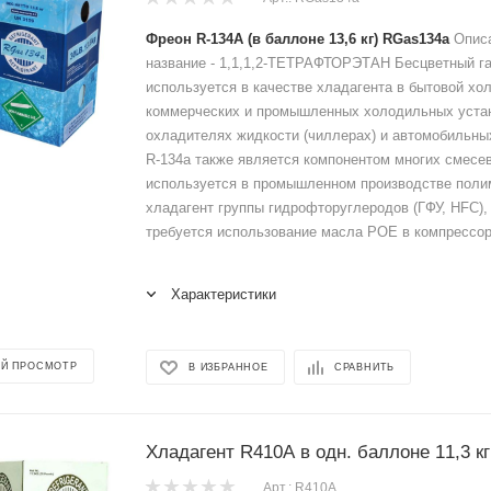
Фреон R-134А (в баллоне 13,6 кг) RGas134a
Описа
название - 1,1,1,2-ТЕТРАФТОРЭТАН Бесцветный га
используется в качестве хладагента в бытовой хо
коммерческих и промышленных холодильных устан
охладителях жидкости (чиллерах) и автомобильны
R-134a также является компонентом многих смесе
используется в промышленном производстве полим
хладагент группы гидрофторуглеродов (ГФУ, HFC),
требуется использование масла POE в компрессор
Характеристики
Й ПРОСМОТР
В ИЗБРАННОЕ
СРАВНИТЬ
Хладагент R410А в одн. баллоне 11,3 кг
Арт.: R410А