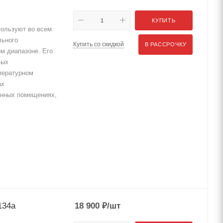
КУПИТЬ
пользуют во всем
льного
Купить со скидкой
В РАССРОЧКУ
м диапазоне. Его
вых
пературном
ах
енных помещениях,
134a
18 900
₽
/шт