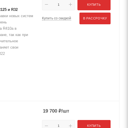
КУПИТЬ
R125 и R32
равки новых систем
Купить со скидкой
В РАССРОЧКУ
чень
а R410a в
не, так как при
ачительное
аняет свои
R22
19 700
₽
/шт
КУПИТЬ