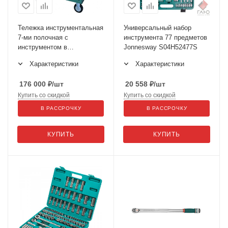
Тележка инструментальная
Универсальный набор
7-ми полочная с
инструмента 77 предметов
инструментом в
Jonnesway S04H52477S
ложементах, 146
Характеристики
Характеристики
предметов C-7DW146
176 000
₽
/шт
20 558
₽
/шт
Купить со скидкой
Купить со скидкой
В РАССРОЧКУ
В РАССРОЧКУ
КУПИТЬ
КУПИТЬ