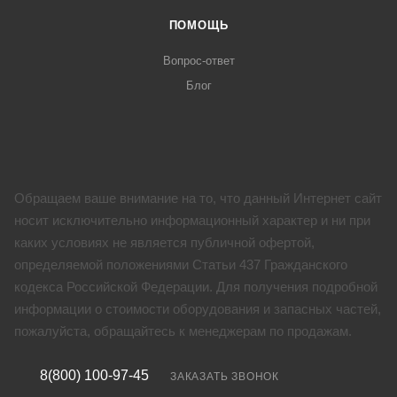
ПОМОЩЬ
Вопрос-ответ
Блог
Обращаем ваше внимание на то, что данный Интернет сайт
носит исключительно информационный характер и ни при
каких условиях не является публичной офертой,
определяемой положениями Статьи 437 Гражданского
кодекса Российской Федерации. Для получения подробной
информации о стоимости оборудования и запасных частей,
пожалуйста, обращайтесь к менеджерам по продажам.
8(800) 100-97-45
ЗАКАЗАТЬ ЗВОНОК