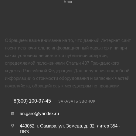
Блог
Обращаем ваше внимание на то, что данный Интернет сайт
носит исключительно информационный характер и ни при
каких условиях не является публичной офертой,
определяемой положениями Статьи 437 Гражданского
кодекса Российской Федерации. Для получения подробной
информации о стоимости оборудования и запасных частей,
пожалуйста, обращайтесь к менеджерам по продажам.
8(800) 100-97-45
ЗАКАЗАТЬ ЗВОНОК
an.garo@yandex.ru
443052, г. Самара, ул. Земеца, д. 32, литер 354 -
ПВЗ