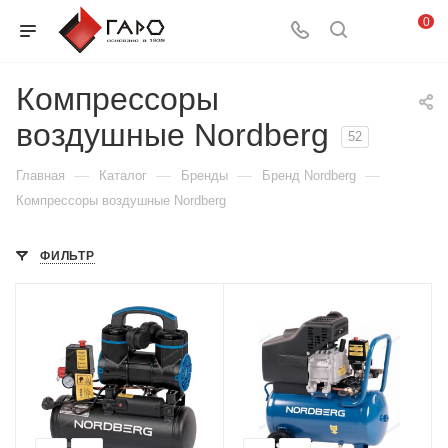
0
Компрессоры
воздушные Nordberg
52
—
—
—
—
Главная
Каталог
Бренды
Бренд Nordberg
Компрессоры воздушные Nordberg
ФИЛЬТР