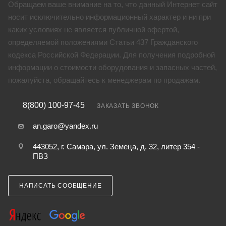
Обращаем ваше внимание на то, что данный Интернет сайт
носит исключительно информационный характер и ни при
каких условиях не является публичной офертой,
определяемой положениями Статьи 437 Гражданского
кодекса Российской Федерации. Для получения подробной
информации о стоимости оборудования и запасных частей,
пожалуйста, обращайтесь к менеджерам по продажам.
8(800) 100-97-45
ЗАКАЗАТЬ ЗВОНОК
an.garo@yandex.ru
443052, г. Самара, ул. Земеца, д. 32, литер 354 -
ПВЗ
НАПИСАТЬ СООБЩЕНИЕ