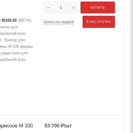
КУПИТЬ
 М100.02
(МЕТА)
Купить со скидкой
В РАССРОЧКУ
начен для
омобилей всех
ов. Прибор для
стемы М-100 фирмы
 средством для
омобилей всех
ормозов М 100
53 700
₽
/шт