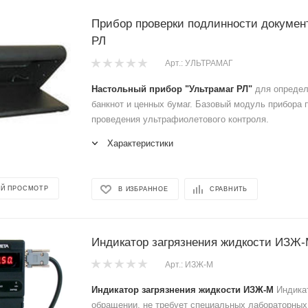
Прибор проверки подлинности докумен
РЛ
Арт.: УЛЬТРАМАГ
Настольный прибор "Ультрамаг РЛ"
для определ
банкнот и ценных бумаг. Базовый модуль прибора 
проведения ультрафиолетового контроля.
Характеристики
Й ПРОСМОТР
В ИЗБРАННОЕ
СРАВНИТЬ
Индикатор загрязнения жидкости ИЗЖ
Арт.: ИЗЖ-М
Индикатор загрязнения жидкости ИЗЖ-М
Индика
обращении, не требует специальных лабораторных