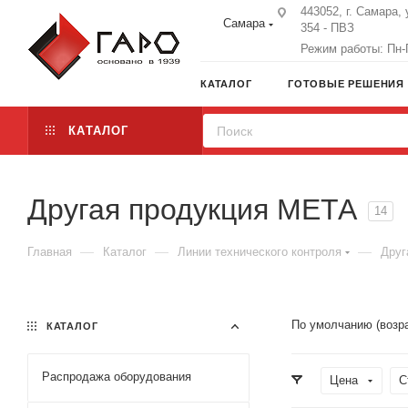
443052, г. Самара, 
Самара
354 - ПВЗ
Режим работы: Пн-П
КАТАЛОГ
ГОТОВЫЕ РЕШЕНИЯ
КАТАЛОГ
Другая продукция МЕТА
14
—
—
—
Главная
Каталог
Линии технического контроля
Друг
По умолчанию (возр
КАТАЛОГ
Распродажа оборудования
Цена
С