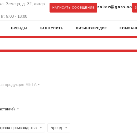
ул. Земеца, д. 32, литер
zakaz@garo.cc
НАПИСАТЬ СООБЩЕНИЕ
т: 9:00 - 18:00
БРЕНДЫ
КАК КУПИТЬ
ЛИЗИНГ/КРЕДИТ
КОМПАН
ая продукция МЕТА
астание)
трана производства
Бренд