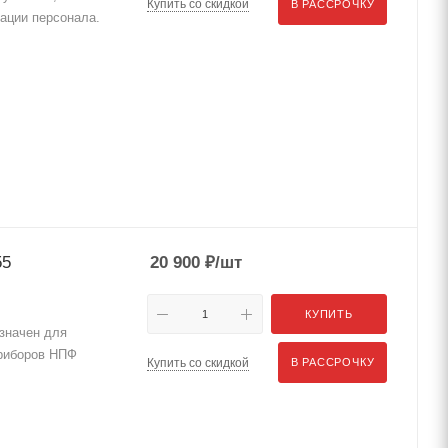
Купить со скидкой
В РАССРОЧКУ
кации персонала.
55
20 900
₽
/шт
КУПИТЬ
значен для
приборов НПФ
Купить со скидкой
В РАССРОЧКУ