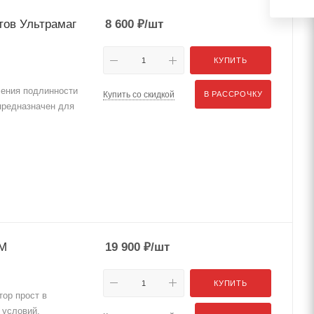
тов Ультрамаг
8 600
₽
/шт
КУПИТЬ
ения подлинности
Купить со скидкой
В РАССРОЧКУ
предназначен для
-М
19 900
₽
/шт
КУПИТЬ
тор прост в
 условий,