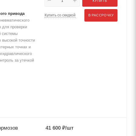
КУПИТЬ
ного привода
Купить со скидкой
В РАССРОЧКУ
пневматического
 для проверки
й системы
ы высокой точности
ктерных точках и
огидравлического
нтроль за утечкой
ормозов
41 600
₽
/шт