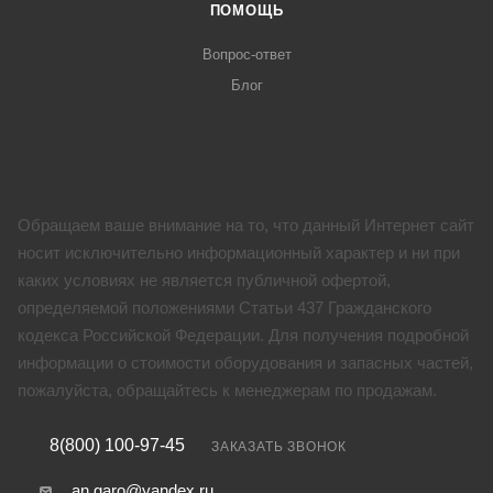
ПОМОЩЬ
Вопрос-ответ
Блог
Обращаем ваше внимание на то, что данный Интернет сайт
носит исключительно информационный характер и ни при
каких условиях не является публичной офертой,
определяемой положениями Статьи 437 Гражданского
кодекса Российской Федерации. Для получения подробной
информации о стоимости оборудования и запасных частей,
пожалуйста, обращайтесь к менеджерам по продажам.
8(800) 100-97-45
ЗАКАЗАТЬ ЗВОНОК
an.garo@yandex.ru