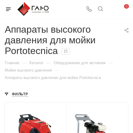
0
Аппараты высокого
давления для мойки
Portotecnica
15
—
—
—
Главная
Каталог
Оборудование для автомоек
—
Мойки высокого давления
Аппараты высокого давления для мойки Portotecnica
ФИЛЬТР