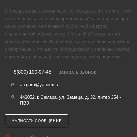
Обращаем ваше внимание на то, что данный Интернет сайт
носит исключительно информационный характер и ни при
каких условиях не является публичной офертой,
определяемой положениями Статьи 437 Гражданского
кодекса Российской Федерации. Для получения подробной
информации о стоимости оборудования и запасных частей,
пожалуйста, обращайтесь к менеджерам по продажам.
8(800) 100-97-45
ЗАКАЗАТЬ ЗВОНОК
an.garo@yandex.ru
443052, г. Самара, ул. Земеца, д. 32, литер 354 -
ПВЗ
НАПИСАТЬ СООБЩЕНИЕ