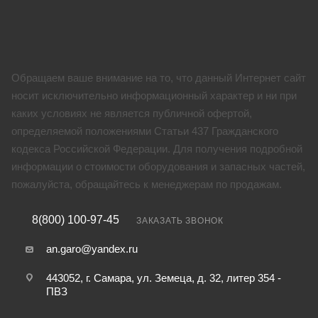
Обращаем ваше внимание на то, что данный Интернет сайт
носит исключительно информационный характер и ни при
каких условиях не является публичной офертой,
определяемой положениями Статьи 437 Гражданского
кодекса Российской Федерации. Для получения подробной
информации о стоимости оборудования и запасных частей,
пожалуйста, обращайтесь к менеджерам по продажам.
8(800) 100-97-45
ЗАКАЗАТЬ ЗВОНОК
an.garo@yandex.ru
443052, г. Самара, ул. Земеца, д. 32, литер 354 -
ПВЗ