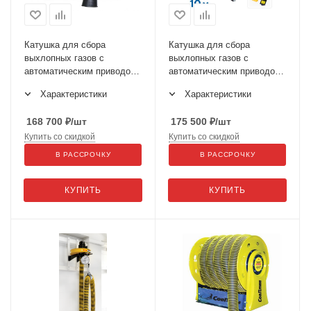
Катушка для сбора
Катушка для сбора
выхлопных газов с
выхлопных газов с
автоматическим приводом
автоматическим приводом
со шлангом L=8 м, D=150
со шлангом L=10 м, D=150
Характеристики
Характеристики
мм и насадкой HRF8150E-
мм и насадкой HRF10150E-
KIT
KIT
168 700
₽
/шт
175 500
₽
/шт
Купить со скидкой
Купить со скидкой
В РАССРОЧКУ
В РАССРОЧКУ
КУПИТЬ
КУПИТЬ