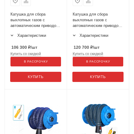
Катушка для сбора
Катушка для сбора
выхлопных газов с
выхлопных газов с
автоматическим приводом
автоматическим приводом
со шлангом L=8 м, D=75
со шлангом L=8 м, D=100
Характеристики
Характеристики
мм и насадкой HRF8075E-
мм и насадкой HRF8100E-
KIT
KIT
106 300
₽
/шт
120 700
₽
/шт
Купить со скидкой
Купить со скидкой
В РАССРОЧКУ
В РАССРОЧКУ
КУПИТЬ
КУПИТЬ