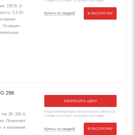
с вами и уточнят условия поставки
е: 230 В, D
ность: 5,5 Вт
Купить со скидкой
В РАССРОЧКУ
ественно
я. Оснащен
иональных
IG 298
ЗАПРОСИТЬ ЦЕНУ
Наши менеджеры обязательно свяжутся
ток 30- 300 А,
с вами и уточнят условия поставки
ки. Позволяет
ки и алюминия.
Купить со скидкой
В РАССРОЧКУ