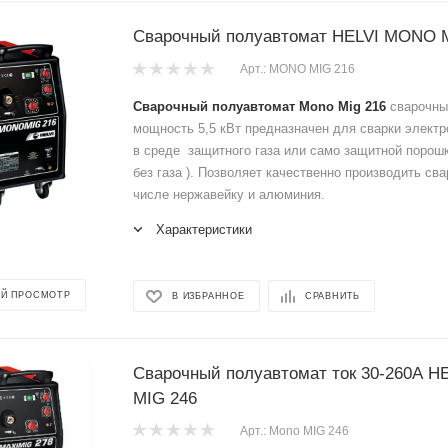
Сварочный полуавтомат HELVI MONO 
Арт.: MONO MIG 216
Сварочный полуавтомат Mono Mig 216
сварочный
мощность 5,5 кВт предназначен для сварки элект
в среде защитного газа или само защитной порошк
без газа ). Позволяет качественно производить сва
числе нержавейку и алюминия.
Характеристики
Й ПРОСМОТР
В ИЗБРАННОЕ
СРАВНИТЬ
Сварочный полуавтомат ток 30-260А 
MIG 246
Арт.: Mono MIG 246