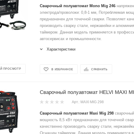
Сварочный полуавтомат Mono Mig 246
напряжени
электрода/проволоки: 0,8-1 мм, Потребляемая мощ
предназначен для точечной сварки. Позволяет кач
производить сварку стали, нержавейки и алюмини
таймером. Данная модель применяется в професс
автосервисах и промышленности.
Характеристики
Й ПРОСМОТР
В ИЗБРАННОЕ
СРАВНИТЬ
Сварочный полуавтомат HELVI MAXI M
Арт.: MAXI MIG 298
Сварочный полуавтомат Maxi Mig 298
сварочный 
мощность 8,5 кВт предназначен для точечной свар
качественно производить сварку стали, нержавей
Оснащен таймером. Данная модель применяется в