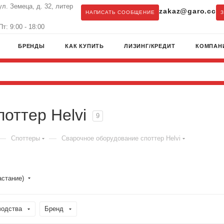
ул. Земеца, д. 32, литер
zakaz@garo.cc
НАПИСАТЬ СООБЩЕНИЕ
т: 9:00 - 18:00
БРЕНДЫ
КАК КУПИТЬ
ЛИЗИНГ/КРЕДИТ
КОМПАН
оттер Helvi
9
—
—
Споттеры
Сварочное оборудование споттер Helvi
астание)
водства
Бренд