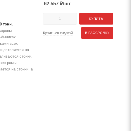
62 557
₽
/шт
КУПИТЬ
0 тонн.
жероны
Купить со скидкой
В РАССРОЧКУ
ъёмниках.
ками всех
уществляется на
вливаются стойки.
свес рамы
ется на стойки, а