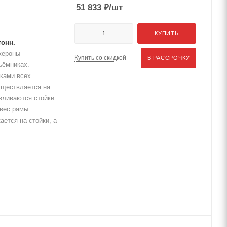
51 833
₽
/шт
КУПИТЬ
тонн.
жероны
Купить со скидкой
В РАССРОЧКУ
ъёмниках.
ками всех
уществляется на
вливаются стойки.
свес рамы
ется на стойки, а