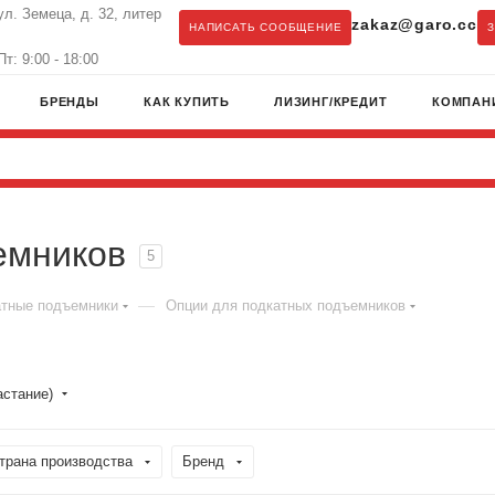
ул. Земеца, д. 32, литер
zakaz@garo.cc
НАПИСАТЬ СООБЩЕНИЕ
т: 9:00 - 18:00
БРЕНДЫ
КАК КУПИТЬ
ЛИЗИНГ/КРЕДИТ
КОМПАН
емников
5
—
тные подъемники
Опции для подкатных подъемников
астание)
трана производства
Бренд