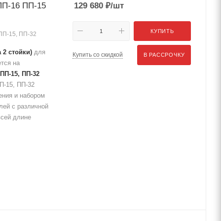
ПП-16 ПП-15
129 680
₽
/шт
КУПИТЬ
 ПП-15, ПП-32
 2 стойки)
для
Купить со скидкой
В РАССРОЧКУ
тся на
 ПП-15, ПП-32
П-15, ПП-32
ения и набором
лей с различной
всей длине