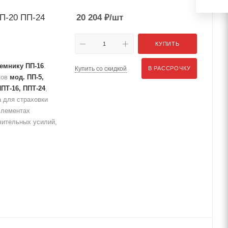
ПП-20 ПП-24
20 204
₽
/шт
КУПИТЬ
емнику ПП-16
.
Купить со скидкой
В РАССРОЧКУ
ков
мод. ПП-5,
ППТ-16, ППТ-24
,
 для страховки
элементах
чительных усилий,