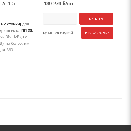
г/п 10т
139 279
₽
/шт
КУПИТЬ
а 2 стойки)
для
одъемниках:
ПП-20,
Купить со скидкой
В РАССРОЧКУ
жки (ДхШхВ), не
), не более, мм
 кг 360