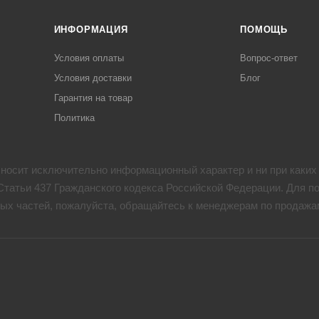
ИНФОРМАЦИЯ
ПОМОЩЬ
Условия оплаты
Вопрос-ответ
Условия доставки
Блог
Гарантия на товар
Политика
 носит исключительно информационный характер и ни при каких
татьи 437 Гражданского кодекса Российской Федерации. Для п
ых частей, пожалуйста, обращайтесь к менеджерам по продажа