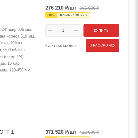
276 210
₽
/шт
306 900
₽
-
10
%
Экономия
30 690
₽
-24" шир.305 мм.
КУПИТЬ
на колеса 510 мм.
/мин, 10Атм.
Купить со скидкой
В РАССРОЧКУ
,7500 об/мин.
 (соед. 1/4).
ав. 10 бар.
дъем. 120-450 мм.
OFF 1
371 520
₽
/шт
412 800
₽