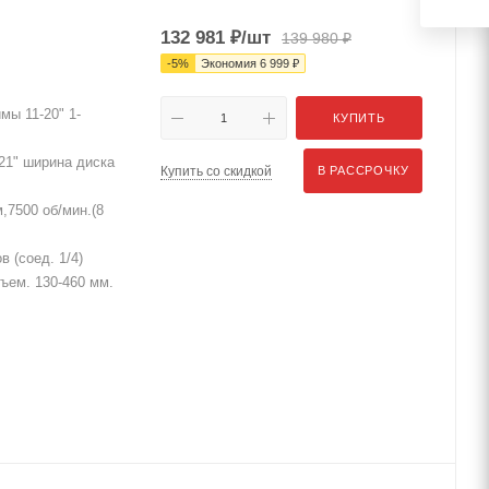
132 981
₽
/шт
139 980
₽
-
5
%
Экономия
6 999
₽
мы 11-20" 1-
КУПИТЬ
21" ширина диска
Купить со скидкой
В РАССРОЧКУ
,7500 об/мин.(8
 (соед. 1/4)
дъем. 130-460 мм.