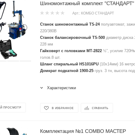
Шиномонтажный комплект "СТАНДАРТ"
Арт.: КОМБО СТАНДАРТ
Станок шиномонтажный TS-24
полуавтомат, зажи
220/380В
Станок балансировочный TS-500
диаметр диска 
228 мм
Гайковерт с головками МТ-2822
½”, усилие 720Нм
голов.8 шт.
Шланг спиральный HS1016PU
(10х14мм) 16 метров
Домкрат подкатной 1900-25
груз. 3 тн, высота по
Характеристики
Й ПРОСМОТР
В ИЗБРАННОЕ
СРАВНИТЬ
Комплектация №1 COMBO МАСТЕР