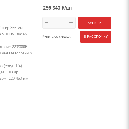
256 340
₽
/шт
КУПИТЬ
" шир.355 мм.
а 510 мм. лазер
Купить со скидкой
В РАССРОЧКУ
итание 220/380В
 об/мин.головки 8
 (соед. 1/4).
ав. 10 бар.
дъем. 120-450 мм.