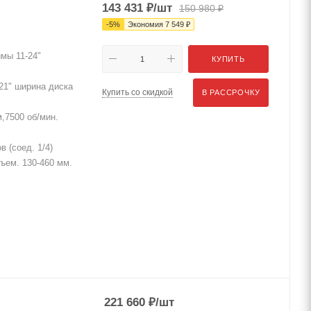
143 431
₽
/шт
150 980
₽
-
5
%
Экономия
7 549
₽
мы 11-24"
КУПИТЬ
21" ширина диска
Купить со скидкой
В РАССРОЧКУ
,7500 об/мин.
 (соед. 1/4)
дъем. 130-460 мм.
221 660
₽
/шт