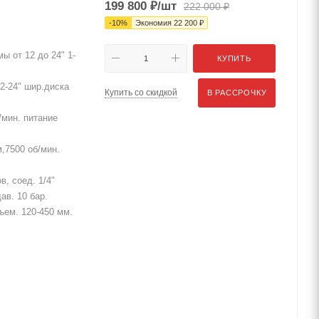
199 800
₽
/шт
222 000
₽
-
10
%
Экономия
22 200
₽
ы от 12 до 24" 1-
КУПИТЬ
2-24" шир.диска
Купить со скидкой
В РАССРОЧКУ
/мин. питание
,7500 об/мин.
в, соед. 1/4"
ав. 10 бар.
дъем. 120-450 мм.