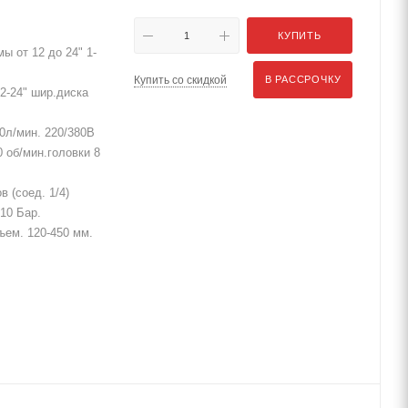
КУПИТЬ
ы от 12 до 24" 1-
Купить со скидкой
В РАССРОЧКУ
2-24" шир.диска
0л/мин. 220/380В
 об/мин.головки 8
 (соед. 1/4)
10 Бар.
дъем. 120-450 мм.