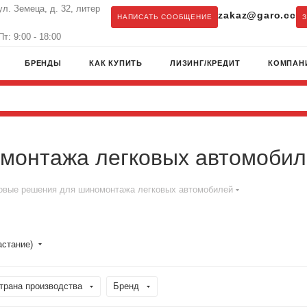
ул. Земеца, д. 32, литер
zakaz@garo.cc
НАПИСАТЬ СООБЩЕНИЕ
т: 9:00 - 18:00
БРЕНДЫ
КАК КУПИТЬ
ЛИЗИНГ/КРЕДИТ
КОМПАН
монтажа легковых автомоби
овые решения для шиномонтажа легковых автомобилей
астание)
трана производства
Бренд