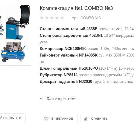
Комплектация №1 COMBO №3
Арт.: COMBO №3
Стенд шиномонтажный 4638E
полуавтомат, 12-24
Стенд балансировочный 4523N1
10-24" шир.диск
указ.
Компрессор NCE100/480
ресив. 100л, 480л/мин. п
Гайковерт ударный NP14085K
½”, мах 850Нм,7000
шт.
Шланг спиральный HS1016PU
(10х14мм) 16 метров
Лубрикатор NP8414
размер присоед.резьбы 1/2", д
Домкрат подкатной N32030
груз. 3 тн. высота по
Характеристики
Й ПРОСМОТР
В ИЗБРАННОЕ
СРАВНИТЬ