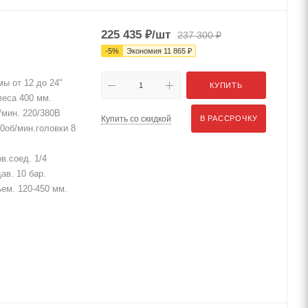
225 435
₽
/шт
237 300
₽
-
5
%
Экономия
11 865
₽
ы от 12 до 24"
КУПИТЬ
еса 400 мм.
/мин. 220/380В
Купить со скидкой
В РАССРОЧКУ
0об/мин.головки 8
в.соед. 1/4
ав. 10 бар.
ъем. 120-450 мм.