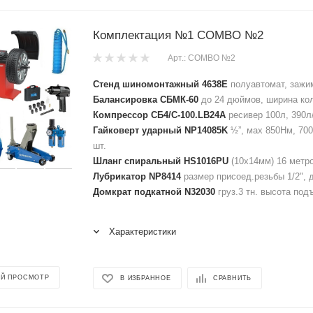
Комплектация №1 COMBO №2
Арт.: COMBO №2
Стенд шиномонтажный 4638E
полуавтомат, зажим
Балансировка СБМК-60
до 24 дюймов, ширина кол
Компрессор СБ4/С-100.LB24A
ресивер 100л, 390л
Гайковерт ударный NP14085K
½”, мах 850Нм, 700
шт.
Шланг спиральный HS1016PU
(10х14мм) 16 метро
Лубрикатор NP8414
размер присоед.резьбы 1/2", д
Домкрат подкатной N32030
груз.3 тн. высота под
Характеристики
Й ПРОСМОТР
В ИЗБРАННОЕ
СРАВНИТЬ