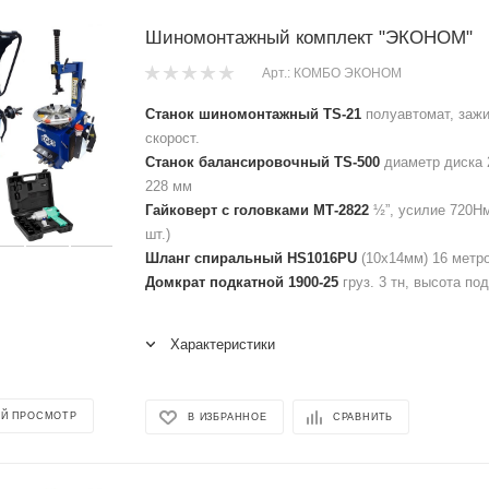
Шиномонтажный комплект "ЭКОНОМ"
Арт.: КОМБО ЭКОНОМ
Станок шиномонтажный TS-21
полуавтомат, зажи
скорост.
Станок балансировочный TS-500
диаметр диска 
228 мм
Гайковерт с головками МТ-2822
½”, усилие 720Нм
шт.)
Шланг спиральный HS1016PU
(10х14мм) 16 метров
Домкрат подкатной 1900-25
груз. 3 тн, высота по
Характеристики
Й ПРОСМОТР
В ИЗБРАННОЕ
СРАВНИТЬ