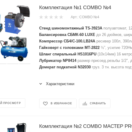
Комплектация №1 COMBO №4
Арт.: COMBO №4
Стенд шиномонтажный TS-3923A
полуавтомат, 12
Балансировка СБМК-60 LUXE
до 26 дюймов, шири
Компрессор СБ4/С-100.LB24A
ресивер 100л, 390л
Гайковерт с головками МТ-2822
½”, усилие 720Нм
Шланг спиральный HS1016PU
(10х14мм) 16 метров
Лубрикатор NP8414
размер присоед.резьбы 1/2", д
Домкрат подкатной N32030
груз. 3 тн. высота по
Характеристики
Й ПРОСМОТР
В ИЗБРАННОЕ
СРАВНИТЬ
Комплектация №2 COMBO МАСТЕР PR