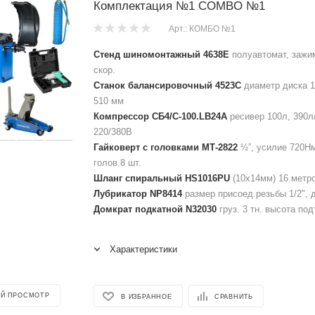
Комплектация №1 COMBO №1
Арт.: КОМБО №1
Стенд шиномонтажный 4638E
полуавтомат, зажим
скор.
Станок балансировочный 4523C
диаметр диска 1
510 мм
Компрессор СБ4/С-100.LB24A
ресивер 100л, 390л
220/380В
Гайковерт с головками МТ-2822
½”, усилие 720Нм
голов.8 шт.
Шланг спиральный HS1016PU
(10х14мм) 16 метро
Лубрикатор NP8414
размер присоед.резьбы 1/2", д
Домкрат подкатной N32030
груз. 3 тн. высота по
Характеристики
Й ПРОСМОТР
В ИЗБРАННОЕ
СРАВНИТЬ