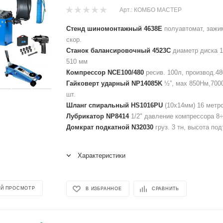
Арт.: КОМБО МАСТЕР
Стенд шиномонтажный 4638E
полуавтомат, зажим
скор.
Станок балансировочный 4523C
диаметр диска 1
510 мм
Компрессор NCE100/480
ресив. 100л, производ.48
Гайковерт ударный NP14085K
½”, мах 850Нм,7000
шт.
Шланг спиральный HS1016PU
(10х14мм) 16 метров
Лубрикатор NP8414
1/2" давление компрессора 8÷
Домкрат подкатной N32030
груз. 3 тн, высота по
Характеристики
Й ПРОСМОТР
В ИЗБРАННОЕ
СРАВНИТЬ