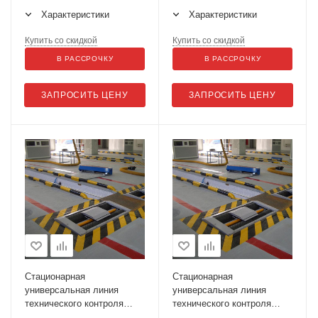
Cartec BDE 4504 N SC PC 1
Cartec BDE 4504 N SC PC 1
Характеристики
Характеристики
SmG 16t
SmG 20 t
Купить со скидкой
Купить со скидкой
В РАССРОЧКУ
В РАССРОЧКУ
ЗАПРОСИТЬ ЦЕНУ
ЗАПРОСИТЬ ЦЕНУ
Стационарная
Стационарная
универсальная линия
универсальная линия
технического контроля
технического контроля
ЛТК-13У-СП-11
ЛТК-13УП-СП-11