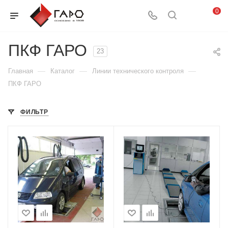
0
ПКФ ГАРО
23
—
—
—
Главная
Каталог
Линии технического контроля
ПКФ ГАРО
ФИЛЬТР