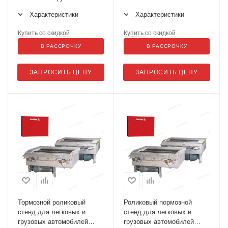
автомобилей, автобусов с
Характеристики
Характеристики
нагрузкой на ось до 13
тонн BDE 3504 CARTEC
Купить со скидкой
Купить со скидкой
В РАССРОЧКУ
В РАССРОЧКУ
ЗАПРОСИТЬ ЦЕНУ
ЗАПРОСИТЬ ЦЕНУ
Тормозной роликовый
Роликовый nормозной
стенд для легковых и
стенд для легковых и
грузовых автомобилей
грузовых автомобилей