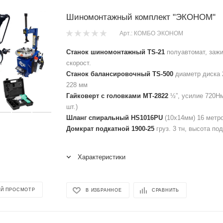
Шиномонтажный комплект "ЭКОНОМ"
Арт.: КОМБО ЭКОНОМ
Станок шиномонтажный TS-21
полуавтомат, зажи
скорост.
Станок балансировочный TS-500
диаметр диска 
228 мм
Гайковерт с головками МТ-2822
½”, усилие 720Нм
шт.)
Шланг спиральный HS1016PU
(10х14мм) 16 метров
Домкрат подкатной 1900-25
груз. 3 тн, высота по
Характеристики
Й ПРОСМОТР
В ИЗБРАННОЕ
СРАВНИТЬ