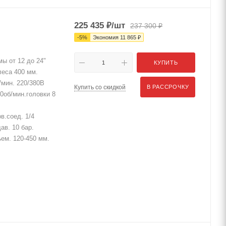
225 435
₽
/шт
237 300
₽
-
5
%
Экономия
11 865
₽
ы от 12 до 24"
КУПИТЬ
еса 400 мм.
/мин. 220/380В
Купить со скидкой
В РАССРОЧКУ
0об/мин.головки 8
в.соед. 1/4
ав. 10 бар.
ъем. 120-450 мм.