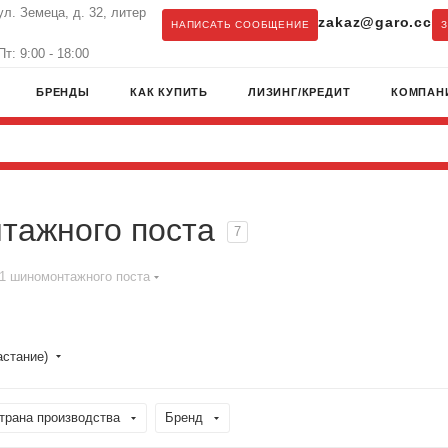
ул. Земеца, д. 32, литер
zakaz@garo.cc
НАПИСАТЬ СООБЩЕНИЕ
т: 9:00 - 18:00
БРЕНДЫ
КАК КУПИТЬ
ЛИЗИНГ/КРЕДИТ
КОМПАН
тажного поста
7
1 шиномонтажного поста
астание)
трана производства
Бренд