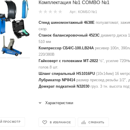
Комплектация №1 COMBO №1
Арт.: КОМБО №1
Стенд шиномонтажный 4638E
полуавтомат, зажим
скор.
Станок балансировочный 4523C
диаметр диска 1
510 мм
Компрессор СБ4/С-100.LB24A
ресивер 100л, 390л
220/380В
Гайковерт с головками МТ-2822
½”, усилие 720Нм
голов.8 шт.
Шланг спиральный HS1016PU
(10х14мм) 16 метро
Лубрикатор NP8414
размер присоед.резьбы 1/2", д
Домкрат подкатной N32030
груз. 3 тн. высота по
Характеристики
Й ПРОСМОТР
В ИЗБРАННОЕ
СРАВНИТЬ