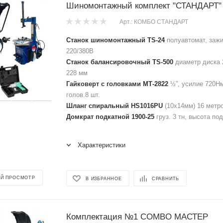
Шиномонтажный комплект "СТАНДАРТ"
Арт.: КОМБО СТАНДАРТ
Станок шиномонтажный TS-24
полуавтомат, зажи
220/380В
Станок балансировочный TS-500
диаметр диска 
228 мм
Гайковерт с головками МТ-2822
½”, усилие 720Нм
голов.8 шт.
Шланг спиральный HS1016PU
(10х14мм) 16 метров
Домкрат подкатной 1900-25
груз. 3 тн, высота по
Характеристики
Й ПРОСМОТР
В ИЗБРАННОЕ
СРАВНИТЬ
Комплектация №1 COMBO МАСТЕР