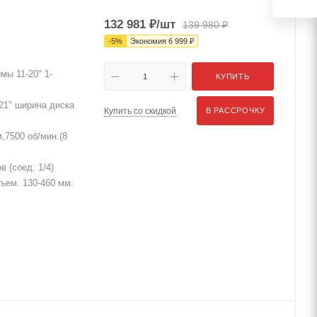
132 981
₽
/шт
139 980
₽
-
5
%
Экономия
6 999
₽
мы 11-20" 1-
КУПИТЬ
21" ширина диска
Купить со скидкой
В РАССРОЧКУ
,7500 об/мин.(8
 (соед. 1/4)
дъем. 130-460 мм.