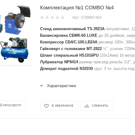
Комплектация №1 COMBO №4
Арт.: COMBO №4
Стенд шиномонтажный TS-3923A
полуавтомат, 12
Балансировка СБМК-60 LUXE
до 26 дюймов, шири
Компрессор СБ4/С-100.LB24A
ресивер 100л, 390л
Гайковерт с головками МТ-2822
½”, усилие 720Нм
Шланг спиральный HS1016PU
(10х14мм) 16 метров
Лубрикатор NP8414
размер присоед.резьбы 1/2", д
Домкрат подкатной N32030
груз. 3 тн. высота по
Характеристики
Й ПРОСМОТР
В ИЗБРАННОЕ
СРАВНИТЬ