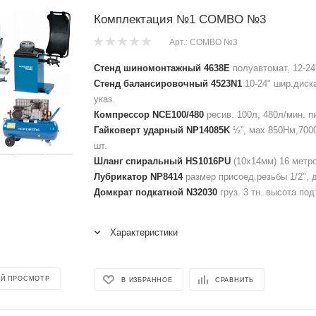
Комплектация №1 COMBO №3
Арт.: COMBO №3
Стенд шиномонтажный 4638E
полуавтомат, 12-24
Стенд балансировочный 4523N1
10-24" шир.диск
указ.
Компрессор NCE100/480
ресив. 100л, 480л/мин. п
Гайковерт ударный NP14085K
½”, мах 850Нм,7000
шт.
Шланг спиральный HS1016PU
(10х14мм) 16 метров
Лубрикатор NP8414
размер присоед.резьбы 1/2", д
Домкрат подкатной N32030
груз. 3 тн. высота по
Характеристики
Й ПРОСМОТР
В ИЗБРАННОЕ
СРАВНИТЬ