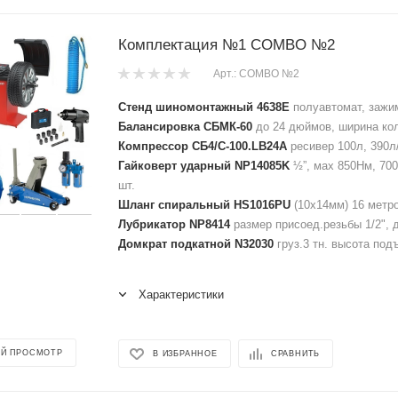
Комплектация №1 COMBO №2
Арт.: COMBO №2
Стенд шиномонтажный 4638E
полуавтомат, зажим
Балансировка СБМК-60
до 24 дюймов, ширина кол
Компрессор СБ4/С-100.LB24A
ресивер 100л, 390л
Гайковерт ударный NP14085K
½”, мах 850Нм, 700
шт.
Шланг спиральный HS1016PU
(10х14мм) 16 метро
Лубрикатор NP8414
размер присоед.резьбы 1/2", д
Домкрат подкатной N32030
груз.3 тн. высота под
Характеристики
Й ПРОСМОТР
В ИЗБРАННОЕ
СРАВНИТЬ