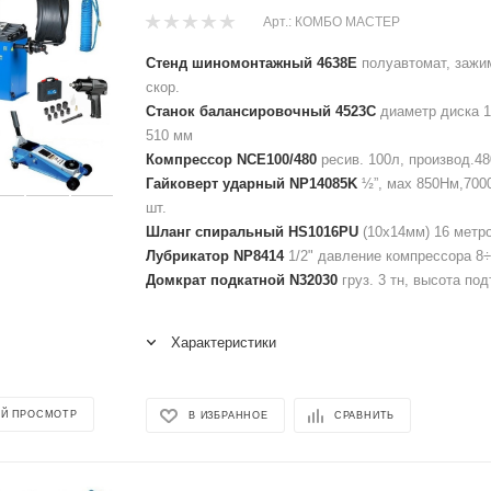
Арт.: КОМБО МАСТЕР
Стенд шиномонтажный 4638E
полуавтомат, зажим
скор.
Станок балансировочный 4523C
диаметр диска 1
510 мм
Компрессор NCE100/480
ресив. 100л, производ.48
Гайковерт ударный NP14085K
½”, мах 850Нм,7000
шт.
Шланг спиральный HS1016PU
(10х14мм) 16 метров
Лубрикатор NP8414
1/2" давление компрессора 8÷
Домкрат подкатной N32030
груз. 3 тн, высота по
Характеристики
Й ПРОСМОТР
В ИЗБРАННОЕ
СРАВНИТЬ