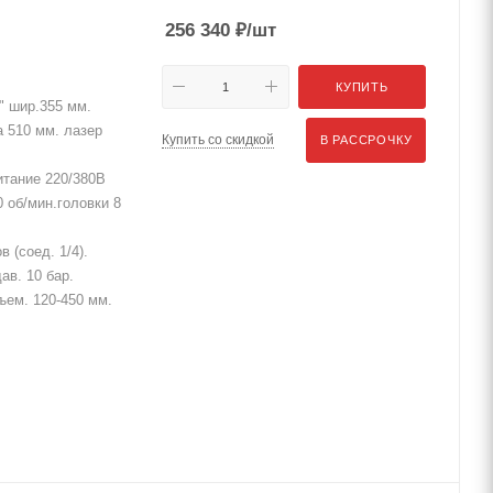
256 340
₽
/шт
КУПИТЬ
" шир.355 мм.
а 510 мм. лазер
Купить со скидкой
В РАССРОЧКУ
итание 220/380В
 об/мин.головки 8
 (соед. 1/4).
ав. 10 бар.
дъем. 120-450 мм.