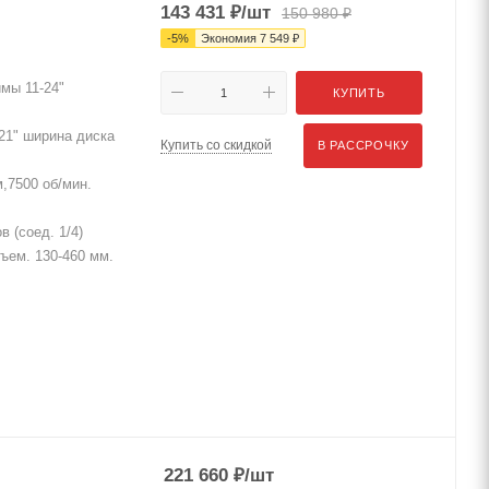
143 431
₽
/шт
150 980
₽
-
5
%
Экономия
7 549
₽
мы 11-24"
КУПИТЬ
21" ширина диска
Купить со скидкой
В РАССРОЧКУ
,7500 об/мин.
 (соед. 1/4)
дъем. 130-460 мм.
221 660
₽
/шт