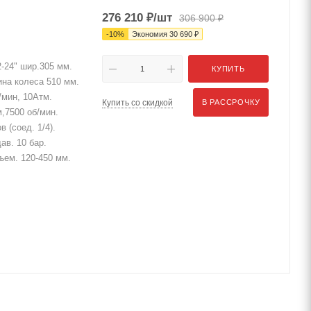
276 210
₽
/шт
306 900
₽
-
10
%
Экономия
30 690
₽
-24" шир.305 мм.
КУПИТЬ
на колеса 510 мм.
/мин, 10Атм.
Купить со скидкой
В РАССРОЧКУ
,7500 об/мин.
 (соед. 1/4).
ав. 10 бар.
дъем. 120-450 мм.