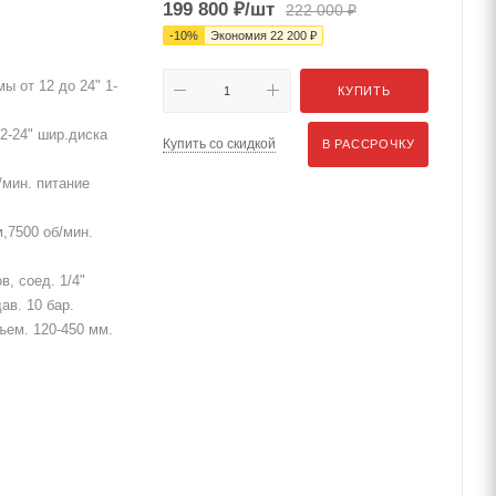
199 800
₽
/шт
222 000
₽
-
10
%
Экономия
22 200
₽
ы от 12 до 24" 1-
КУПИТЬ
2-24" шир.диска
Купить со скидкой
В РАССРОЧКУ
/мин. питание
,7500 об/мин.
в, соед. 1/4"
ав. 10 бар.
дъем. 120-450 мм.