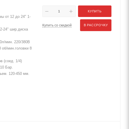
КУПИТЬ
ы от 12 до 24" 1-
Купить со скидкой
В РАССРОЧКУ
2-24" шир.диска
0л/мин. 220/380В
 об/мин.головки 8
 (соед. 1/4)
10 Бар.
дъем. 120-450 мм.