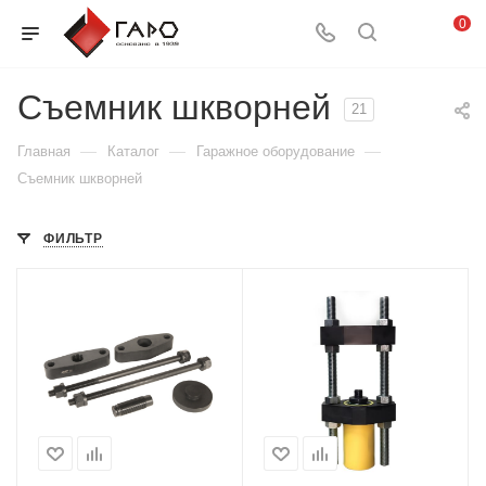
0
Съемник шкворней
21
—
—
—
Главная
Каталог
Гаражное оборудование
Съемник шкворней
ФИЛЬТР