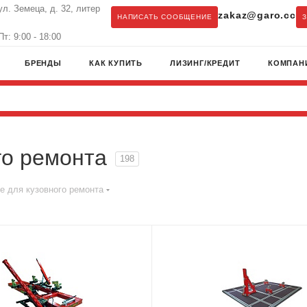
ул. Земеца, д. 32, литер
zakaz@garo.cc
НАПИСАТЬ СООБЩЕНИЕ
т: 9:00 - 18:00
БРЕНДЫ
КАК КУПИТЬ
ЛИЗИНГ/КРЕДИТ
КОМПАН
го ремонта
198
е для кузовного ремонта