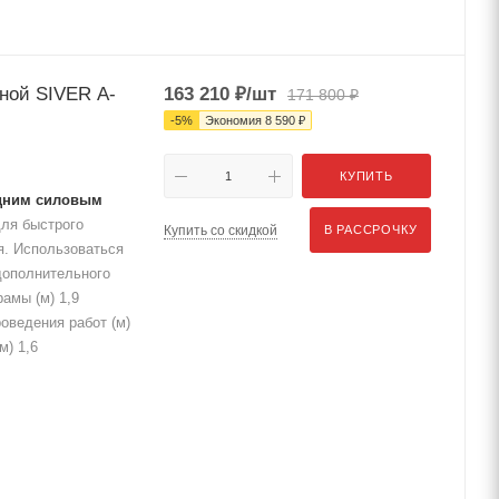
тной SIVER A-
163 210
₽
/шт
171 800
₽
-
5
%
Экономия
8 590
₽
КУПИТЬ
одним силовым
ля быстрого
Купить со скидкой
В РАССРОЧКУ
я. Использоваться
дополнительного
амы (м) 1,9
оведения работ (м)
м) 1,6