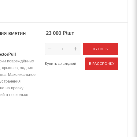
ния вмятин
23 000
₽
/шт
КУПИТЬ
ctorPull
трии повреждённых
Купить со скидкой
В РАССРОЧКУ
, крыльев, задних
алла. Максимальное
 устранения
на на правку
ий в несколько