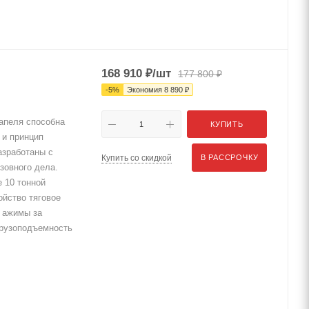
s
168 910
₽
/шт
177 800
₽
-
5
%
Экономия
8 890
₽
апеля способна
КУПИТЬ
 и принцип
азработаны с
Купить со скидкой
В РАССРОЧКУ
зовного дела.
 10 тонной
ойство тяговое
. ажимы за
 Грузоподъемность