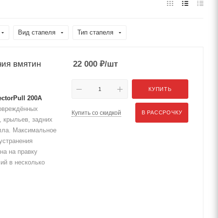
Вид стапеля
Тип стапеля
ния вмятин
22 000
₽
/шт
КУПИТЬ
ctorPull 200A
повреждённых
Купить со скидкой
В РАССРОЧКУ
, крыльев, задних
алла. Максимальное
 устранения
на на правку
ий в несколько