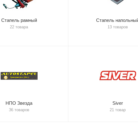
Стапель рамный
Стапель напольны
22 товара
13 товаров
НПО Звезда
Siver
36 товаров
21 товар