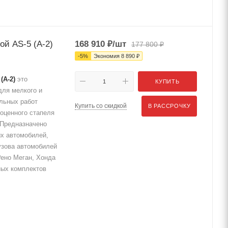
ой AS-5 (А-2)
168 910
₽
/шт
177 800
₽
-
5
%
Экономия
8 890
₽
(А-2)
это
КУПИТЬ
для мелкого и
ельных работ
Купить со скидкой
В РАССРОЧКУ
оценного стапеля
. Предназначено
ых автомобилей,
узова автомобилей
Рено Меган, Хонда
ных комплектов