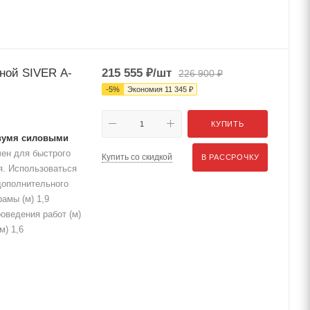
тной SIVER A-
215 555
₽
/шт
226 900
₽
-
5
%
Экономия
11 345
₽
КУПИТЬ
двумя силовыми
ен для быстрого
Купить со скидкой
В РАССРОЧКУ
я. Использоваться
дополнительного
амы (м) 1,9
оведения работ (м)
м) 1,6