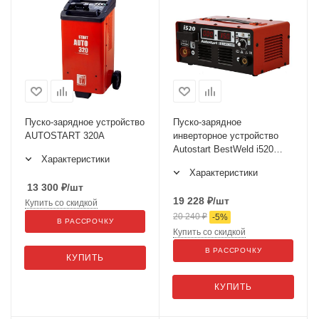
Пуско-зарядное устройство
Пуско-зарядное
AUTOSTART 320А
инверторное устройство
Autostart BestWeld i520
Характеристики
BW1640R
Характеристики
13 300
₽
/шт
19 228
₽
/шт
Купить со скидкой
20 240
₽
-
5
%
В РАССРОЧКУ
Купить со скидкой
В РАССРОЧКУ
КУПИТЬ
КУПИТЬ