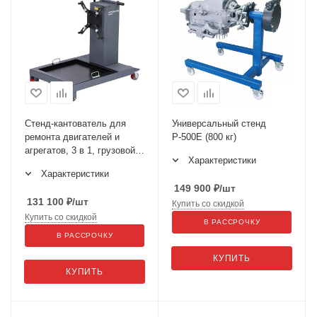
Стенд-кантователь для
Универсальный стенд
ремонта двигателей и
Р-500Е (800 кг)
агрегатов, 3 в 1, грузовой с
Характеристики
универсальным
Характеристики
кронштейном N30120R
149 900
₽
/шт
131 100
₽
/шт
Купить со скидкой
Купить со скидкой
В РАССРОЧКУ
В РАССРОЧКУ
КУПИТЬ
КУПИТЬ