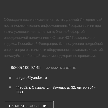
Обращаем ваше внимание на то, что данный Интернет сайт
носит исключительно информационный характер и ни при
каких условиях не является публичной офертой,
определяемой положениями Статьи 437 Гражданского
кодекса Российской Федерации. Для получения подробной
информации о стоимости оборудования и запасных частей,
пожалуйста, обращайтесь к менеджерам по продажам.
8(800) 100-97-45
ЗАКАЗАТЬ ЗВОНОК
an.garo@yandex.ru
443052, г. Самара, ул. Земеца, д. 32, литер 354 -
ПВЗ
НАПИСАТЬ СООБЩЕНИЕ