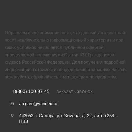
Обращаем ваше внимание на то, что данный Интернет сайт
носит исключительно информационный характер и ни при
каких условиях не является публичной офертой,
определяемой положениями Статьи 437 Гражданского
кодекса Российской Федерации. Для получения подробной
информации о стоимости оборудования и запасных частей,
пожалуйста, обращайтесь к менеджерам по продажам.
8(800) 100-97-45
ЗАКАЗАТЬ ЗВОНОК
an.garo@yandex.ru
443052, г. Самара, ул. Земеца, д. 32, литер 354 -
ПВЗ