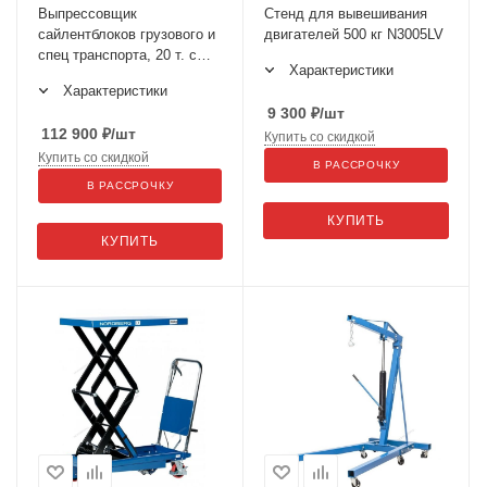
Выпрессовщик
Стенд для вывешивания
сайлентблоков грузового и
двигателей 500 кг N3005LV
спец транспорта, 20 т. с
Характеристики
пневмогидравлическим
Характеристики
насосом ODA-A1339G
9 300
₽
/шт
112 900
₽
/шт
Купить со скидкой
Купить со скидкой
В РАССРОЧКУ
В РАССРОЧКУ
КУПИТЬ
КУПИТЬ