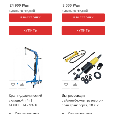
24 900
₽
/шт
3 000
₽
/шт
Купить со скидкой
Купить со скидкой
В РАССРОЧКУ
В РАССРОЧКУ
КУПИТЬ
КУПИТЬ
Кран гидравлический
Выпрессовщик
складной, г/п 1 т
сайлентблоков грузового и
NORDBERG N3710
спец транспорта, 20 т. с
ручным насосом ODA-
Характеристики
Характеристики