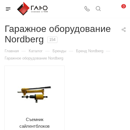
0
Гаражное оборудование
Nordberg
154
—
—
—
—
Главная
Каталог
Бренды
Бренд Nordberg
Гаражное оборудование Nordberg
Съемник
сайлентблоков